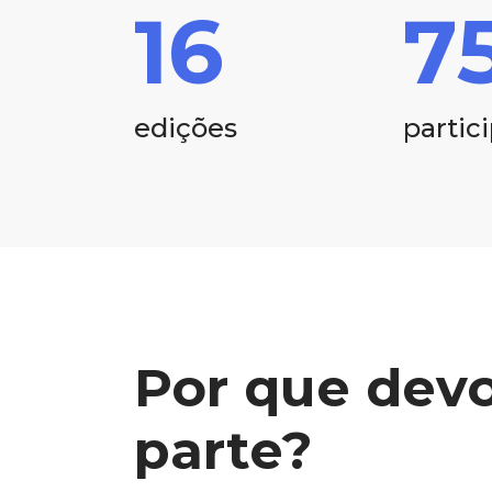
1
6
7
edições
partic
Por que devo
parte?