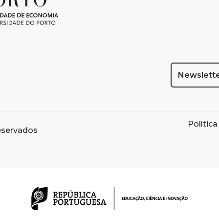
Newslett
Polític
eservados