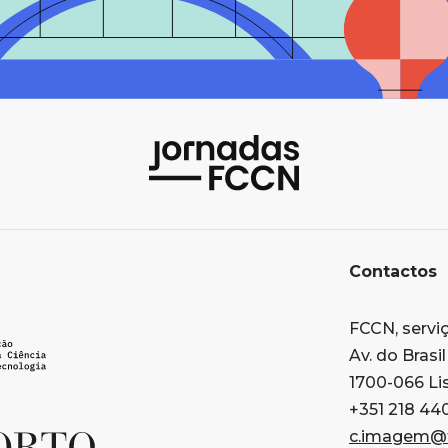
Contactos
FCCN, serviç
Av. do Brasil 
1700-066 Li
+351 218 44
c.imagem@f