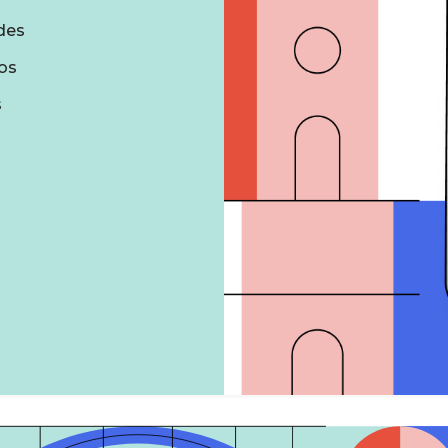
des
os
s